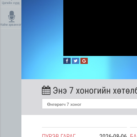
Цагийн хүрд
Найм арваннэг
Энэ 7 хоногийн хөтөл
2026-08-05
ПҮ
РЭВ
ГАРАГ
2026-08-06
БА