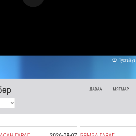
Тухтай үз
бөр
ДА
ВАА
МЯ
ГМАР
АСАН
ГАРАГ
2026-08-07
БЯ
МБА
ГАРАГ