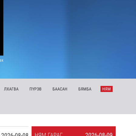
эх
ЛХ
АГВА
ПҮ
РЭВ
БА
АСАН
БЯ
МБА
НЯ
М
НЯ
М
ГАРАГ
2026-08-09
2026-08-08