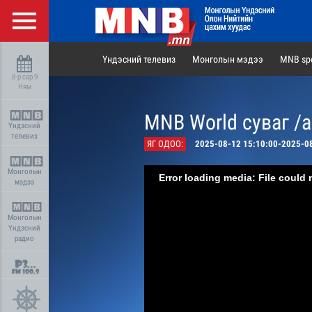
Үндэсний телевиз
Монголын мэдээ
MNB spo
8-р сар 9
Ням
MNB World суваг /
Үндэсний
телевиз
ЯГ ОДОО:
2025-08-12 15:10:00-2025-0
Монголын
Error loading media: File could 
мэдээ
Монголын
Үндэсний
радио