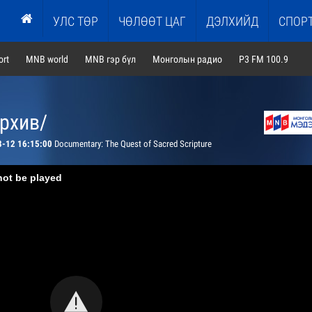
УЛС ТӨР
ЧӨЛӨӨТ ЦАГ
ДЭЛХИЙД
СПОР
rt
MNB world
MNB гэр бүл
Монголын радио
P3 FM 100.9
архив/
8-12 16:15:00
Documentary: The Quest of Sacred Scripture
not be played