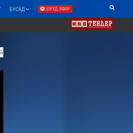
Т
БУСАД
ШУУД ЭФИР