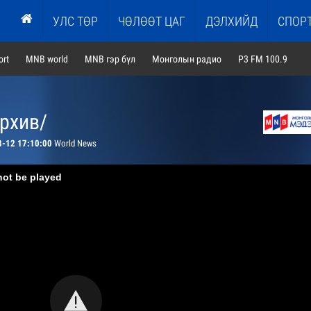
УЛС ТӨР
ЧӨЛӨӨТ ЦАГ
ДЭЛХИЙД
СПОР
rt
MNB world
MNB гэр бүл
Монголын радио
P3 FM 100.9
архив/
8-12 17:10:00
World News
not be played