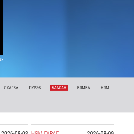
эх
ЛХ
АГВА
ПҮ
РЭВ
БА
АСАН
БЯ
МБА
НЯ
М
2026-08-08
НЯ
М
ГАРАГ
2026-08-09