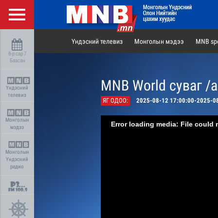
Үндэсний телевиз
Монголын мэдээ
MNB spo
8-р сар 7
Баасан
MNB World суваг /
Үндэсний
телевиз
ЯГ ОДОО:
2025-08-12 17:00:00-2025-0
Монголын
Error loading media: File could 
мэдээ
Монголын
Үндэсний
радио