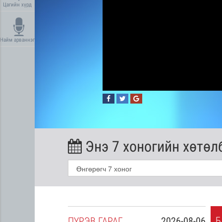
Цагийн хүрд
Найм арваннэг
Энэ 7 хоногийн хөтөл
Б
2026-08-05
ПҮ
РЭВ
ГАРАГ
2026-08-06