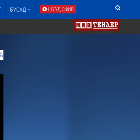
Т
БУСАД
ШУУД ЭФИР