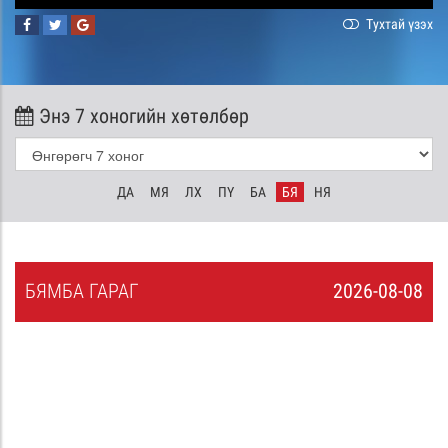
Тухтай үзэх
Энэ 7 хоногийн хөтөлбөр
ДА
МЯ
ЛХ
ПҮ
БА
БЯ
НЯ
БЯ
МБА
ГАРАГ
2026-08-08
7