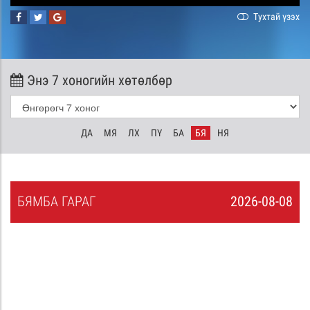
Тухтай үзэх
Энэ 7 хоногийн хөтөлбөр
ДА
МЯ
ЛХ
ПҮ
БА
БЯ
НЯ
БЯ
МБА
ГАРАГ
2026-08-08
7