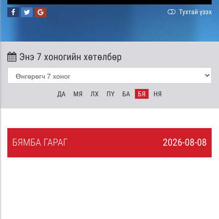
Тухтай үзэх
Энэ 7 хоногийн хөтөлбөр
ДА
МЯ
ЛХ
ПҮ
БА
БЯ
НЯ
БЯ
МБА
ГАРАГ
2026-08-08
7