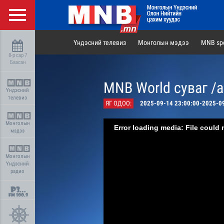
Үндэсний телевиз
Монголын мэдээ
MNB spo
8-р сар 7
Баасан
MNB World суваг /
Үндэсний
телевиз
ЯГ ОДОО:
2025-09-14 23:00:00-2025-0
Монголын
Error loading media: File could 
мэдээ
Монголын
Үндэсний
радио