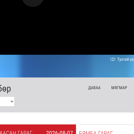
Тухтай үз
бөр
ДА
ВАА
МЯ
ГМАР
А
АСАН
ГАРАГ
2026-08-07
БЯ
МБА
ГАРАГ