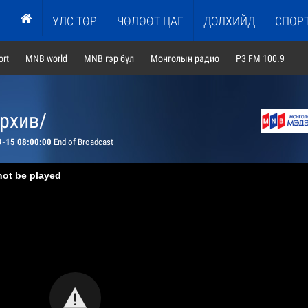
УЛС ТӨР
ЧӨЛӨӨТ ЦАГ
ДЭЛХИЙД
СПОР
rt
MNB world
MNB гэр бүл
Монголын радио
P3 FM 100.9
архив/
9-15 08:00:00
End of Broadcast
not be played