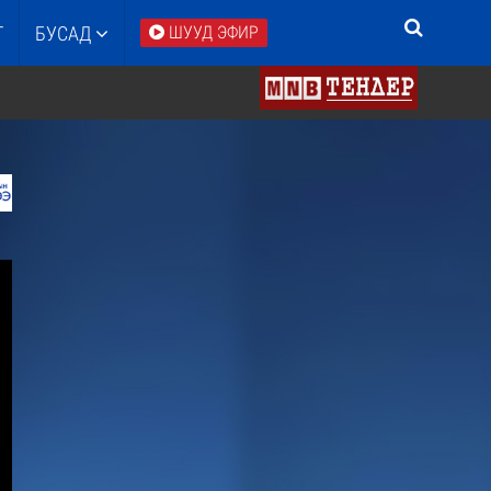
Т
БУСАД
ШУУД ЭФИР