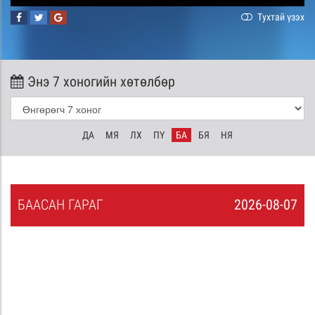
Тухтай үзэх
Энэ 7 хоногийн хөтөлбөр
ДА
МЯ
ЛХ
ПҮ
БА
БЯ
НЯ
БА
АСАН
ГАРАГ
2026-08-07
6