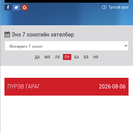
Тухтай үзэх
Энэ 7 хоногийн хөтөлбөр
ДА
МЯ
ЛХ
ПҮ
БА
БЯ
НЯ
ПҮ
РЭВ
ГАРАГ
2026-08-06
5