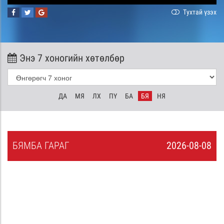
Тухтай үзэх
Энэ 7 хоногийн хөтөлбөр
ДА
МЯ
ЛХ
ПҮ
БА
БЯ
НЯ
БЯ
МБА
ГАРАГ
2026-08-08
7