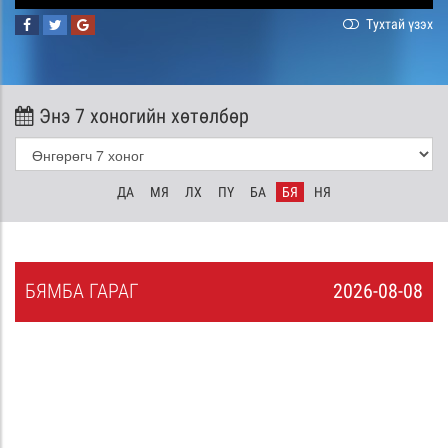
Тухтай үзэх
Энэ 7 хоногийн хөтөлбөр
ДА
МЯ
ЛХ
ПҮ
БА
БЯ
НЯ
БЯ
МБА
ГАРАГ
2026-08-08
7