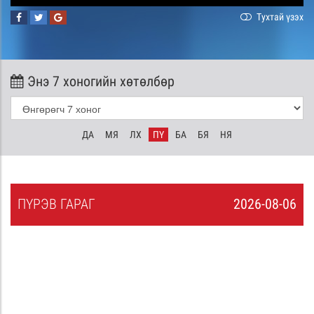
Тухтай үзэх
Энэ 7 хоногийн хөтөлбөр
ДА
МЯ
ЛХ
ПҮ
БА
БЯ
НЯ
ПҮ
РЭВ
ГАРАГ
2026-08-06
5