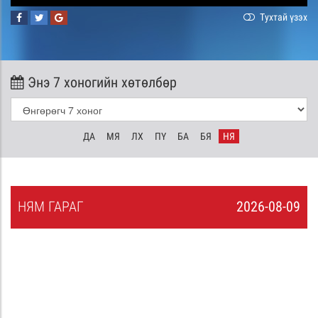
Тухтай үзэх
Энэ 7 хоногийн хөтөлбөр
ДА
МЯ
ЛХ
ПҮ
БА
БЯ
НЯ
НЯ
М
ГАРАГ
2026-08-09
8