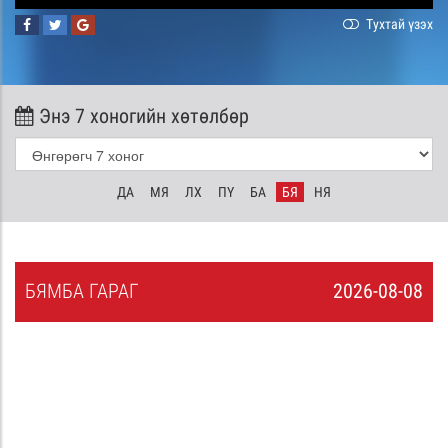
Тухтай үзэх
Энэ 7 хоногийн хөтөлбөр
ДА
МЯ
ЛХ
ПҮ
БА
БЯ
НЯ
БЯ
МБА
ГАРАГ
2026-08-08
7