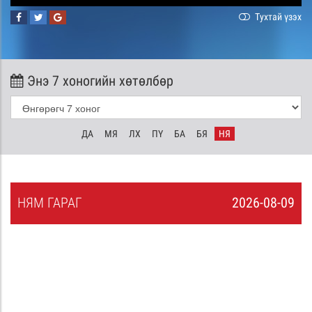
Тухтай үзэх
Энэ 7 хоногийн хөтөлбөр
ДА
МЯ
ЛХ
ПҮ
БА
БЯ
НЯ
НЯ
М
ГАРАГ
2026-08-09
8