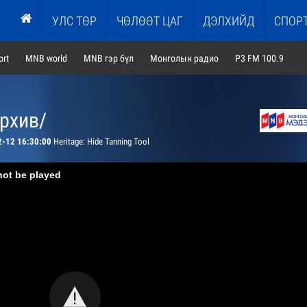
УЛС ТӨР
ЧӨЛӨӨТ ЦАГ
ДЭЛХИЙД
СПОР
rt
MNB world
MNB гэр бүл
Монголын радио
P3 FM 100.9
архив/
2-12 16:30:00
Heritage: Hide Tanning Tool
not be played