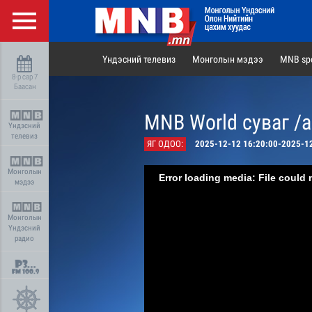
Үндэсний телевиз
Монголын мэдээ
MNB spo
8-р сар 7
Баасан
MNB World суваг /
Үндэсний
телевиз
ЯГ ОДОО:
2025-12-12 16:20:00-2025-1
Монголын
Error loading media: File could 
мэдээ
Монголын
Үндэсний
радио