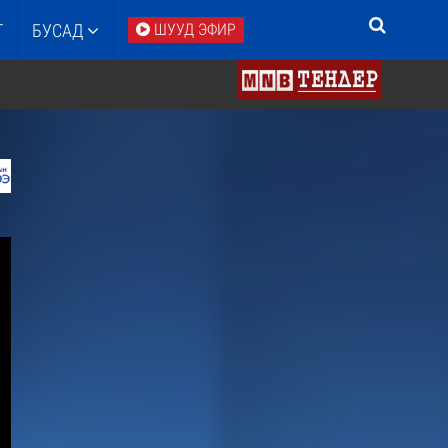
Т
БУСАД
ШУУД ЭФИР