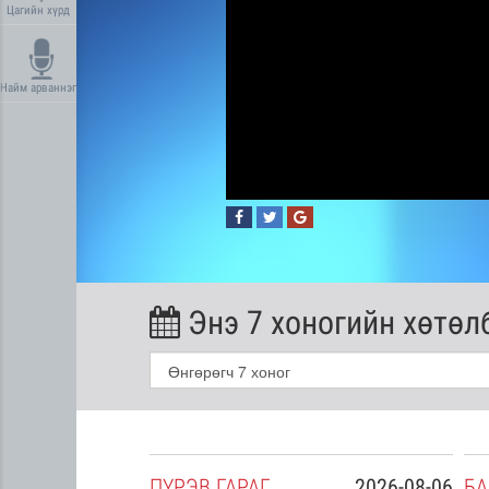
Цагийн хүрд
Найм арваннэг
Энэ 7 хоногийн хөтөл
2026-08-05
ПҮ
РЭВ
ГАРАГ
2026-08-06
БА