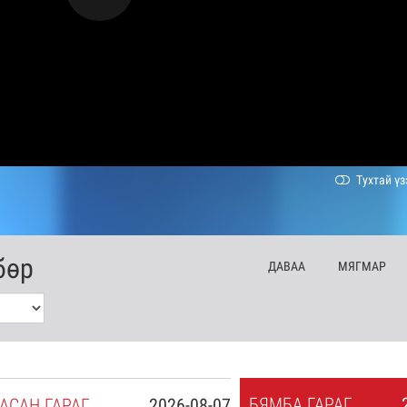
Тухтай үз
бөр
ДА
ВАА
МЯ
ГМАР
БЯ
МБА
ГАРАГ
АСАН
ГАРАГ
2026-08-07