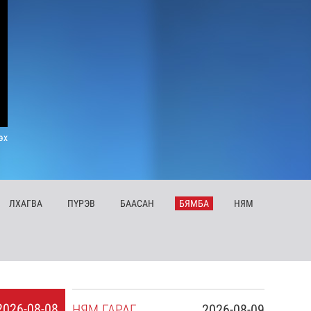
эх
ЛХ
АГВА
ПҮ
РЭВ
БА
АСАН
БЯ
МБА
НЯ
М
2026-08-08
НЯ
М
ГАРАГ
2026-08-09