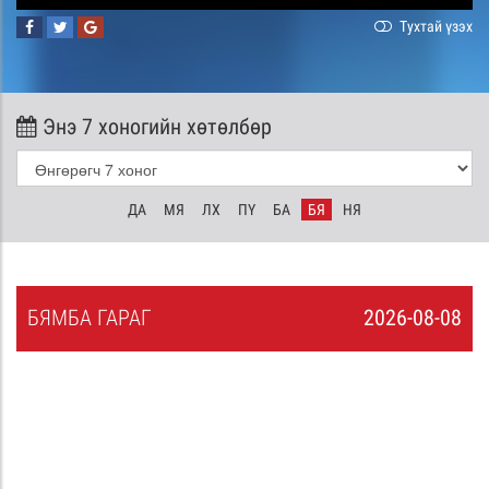
Тухтай үзэх
Энэ 7 хоногийн хөтөлбөр
ДА
МЯ
ЛХ
ПҮ
БА
БЯ
НЯ
БЯ
МБА
ГАРАГ
2026-08-08
7