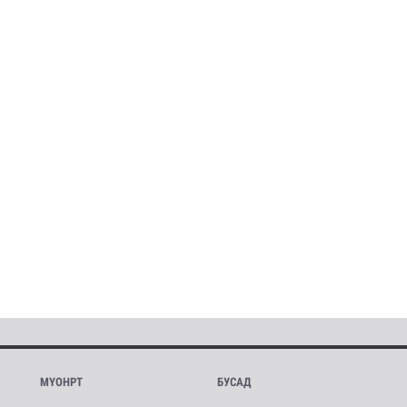
МҮОНРТ
БУСАД