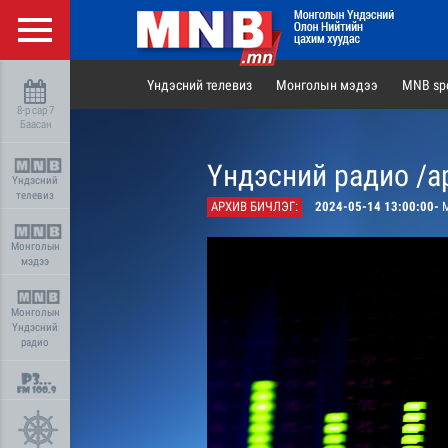
Үндэсний телевиз
Монголын мэдээ
MNB spo
8-р сар 7
Баасан
Үндэсний радио /а
Үндэсний
телевиз
АРХИВ БИЧЛЭГ:
2024-05-14 13:00:00-
М
Монголын
мэдээ
Монголын
Үндэсний
радио