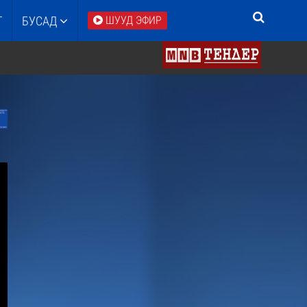
Т
БУСАД
ШУУД ЭФИР