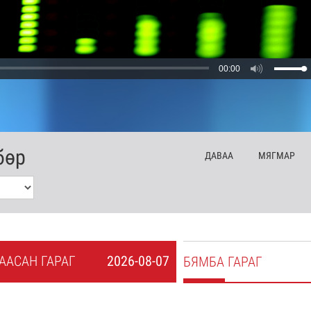
00:00
бөр
ДА
ВАА
МЯ
ГМАР
А
АСАН
ГАРАГ
2026-08-07
БЯ
МБА
ГАРАГ