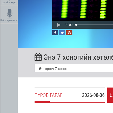
Цагийн хүрд
Найм арваннэг
00:00
Энэ 7 хоногийн хөтөл
Б
2026-08-05
ПҮ
РЭВ
ГАРАГ
2026-08-06