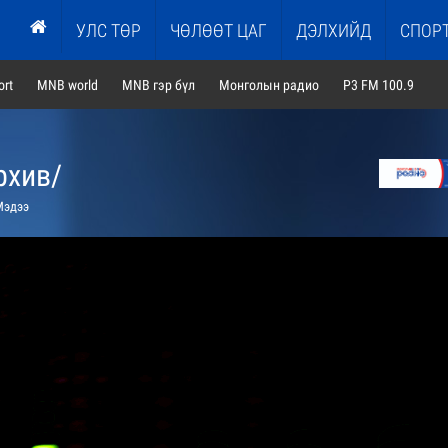
УЛС ТӨР
ЧӨЛӨӨТ ЦАГ
ДЭЛХИЙД
СПОР
rt
MNB world
MNB гэр бүл
Монголын радио
P3 FM 100.9
рхив/
эдээ