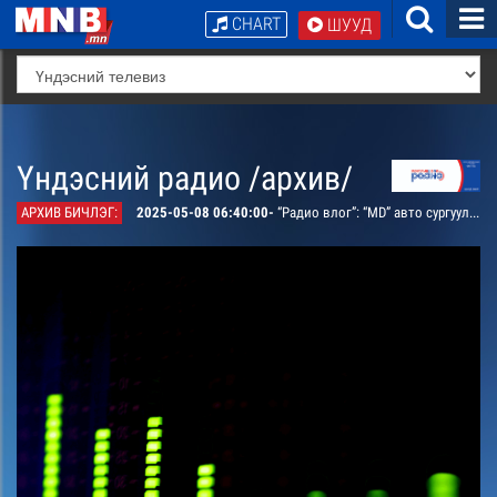
CHART
ШУУД
Үндэсний радио /архив/
АРХИВ БИЧЛЭГ:
2025-05-08 06:40:00-
“Радио влог”: “MD” авто сургуулийг үүсгэн байгуулагч Т.Цэрэнгэрэлтэй ярилцана