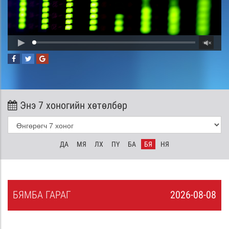
Энэ 7 хоногийн хөтөлбөр
ДА
МЯ
ЛХ
ПҮ
БА
БЯ
НЯ
БЯ
МБА
ГАРАГ
2026-08-08
7