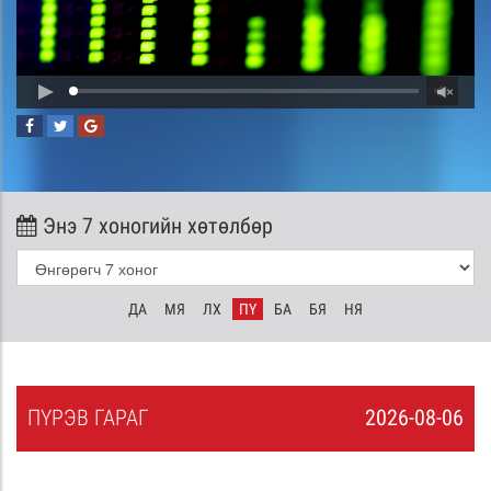
Энэ 7 хоногийн хөтөлбөр
ДА
МЯ
ЛХ
ПҮ
БА
БЯ
НЯ
ПҮ
РЭВ
ГАРАГ
2026-08-06
5