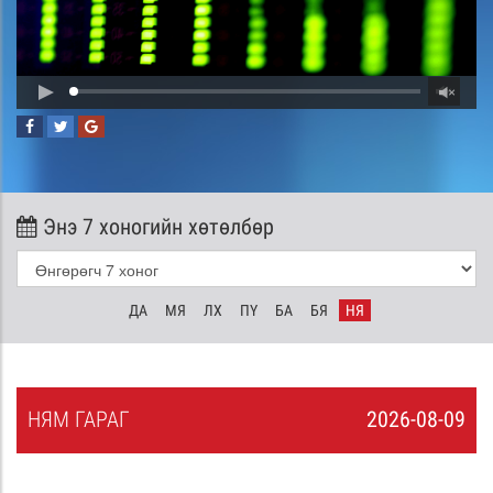
Энэ 7 хоногийн хөтөлбөр
ДА
МЯ
ЛХ
ПҮ
БА
БЯ
НЯ
НЯ
М
ГАРАГ
2026-08-09
8