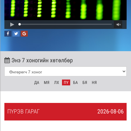
Энэ 7 хоногийн хөтөлбөр
ДА
МЯ
ЛХ
ПҮ
БА
БЯ
НЯ
ПҮ
РЭВ
ГАРАГ
2026-08-06
5