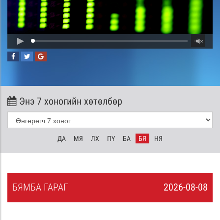
Энэ 7 хоногийн хөтөлбөр
ДА
МЯ
ЛХ
ПҮ
БА
БЯ
НЯ
БЯ
МБА
ГАРАГ
2026-08-08
7