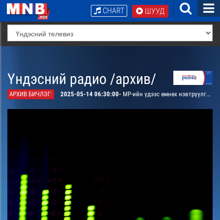
CHART
ШУУД
Үндэсний радио /архив/
АРХИВ БИЧЛЭГ:
2025-05-14 06:30:00-
МР-ийн үдээс өмнөх нэвтрүүлгийн хөтөлбөр, цаг агаар танилцуулна.