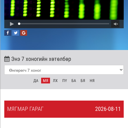
Энэ 7 хоногийн хөтөлбөр
ДА
МЯ
ЛХ
ПҮ
БА
БЯ
НЯ
МЯ
ГМАР
ГАРАГ
2026-08-11
0