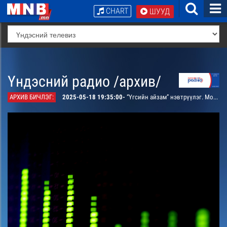
CHART
ШУУД
Үндэсний радио /архив/
АРХИВ БИЧЛЭГ:
2025-05-18 19:35:00-
“Үгсийн айзам” нэвтрүүлэг. Монгол ардын “Цэнхэрлэн харагдах уул” дуунаас сэдэвлэсэн зохиомж /давтана/