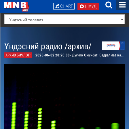
CHART
ШУУД
Үндэсний радио /архив/
АРХИВ БИЧЛЭГ:
2025-06-02 20:20:00-
Дуучин Оюунбат, Бадралмаа нар дуулна.