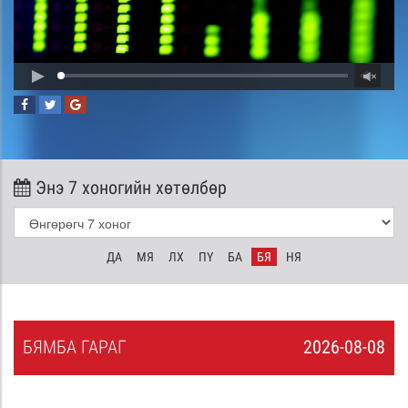
Энэ 7 хоногийн хөтөлбөр
ДА
МЯ
ЛХ
ПҮ
БА
БЯ
НЯ
БЯ
МБА
ГАРАГ
2026-08-08
7