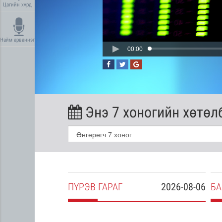
Цагийн хүрд
Найм арваннэг
00:00
Энэ 7 хоногийн хөтөл
2026-08-05
ПҮ
РЭВ
ГАРАГ
2026-08-06
БА