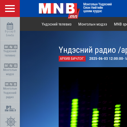
Үндэсний телевиз
Монголын мэдээ
MNB spo
8-р сар 8
Бямба
Үндэсний радио /а
Үндэсний
телевиз
АРХИВ БИЧЛЭГ:
2025-06-03 12:00:00-
М
Монголын
мэдээ
Монголын
Үндэсний
радио