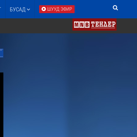
Т
БУСАД
ШУУД ЭФИР