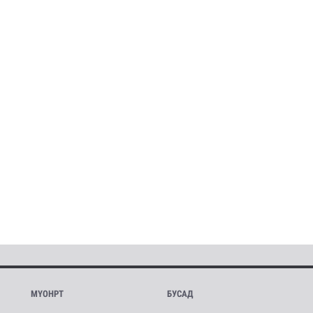
МҮОНРТ
БУСАД