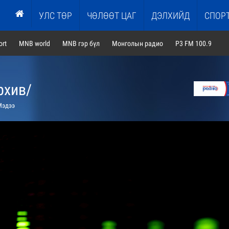
УЛС ТӨР
ЧӨЛӨӨТ ЦАГ
ДЭЛХИЙД
СПОР
rt
MNB world
MNB гэр бүл
Монголын радио
P3 FM 100.9
рхив/
эдээ