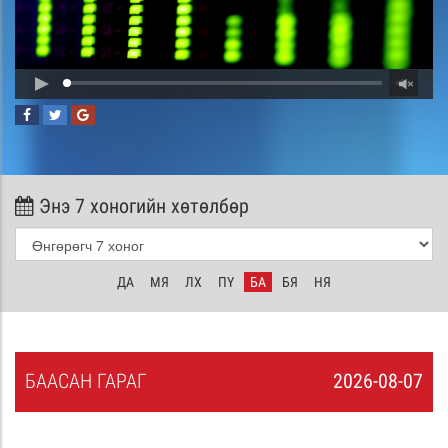
Энэ 7 хоногийн хөтөлбөр
ДА
МЯ
ЛХ
ПҮ
БА
БЯ
НЯ
БА
АСАН
ГАРАГ
2026-08-07
6