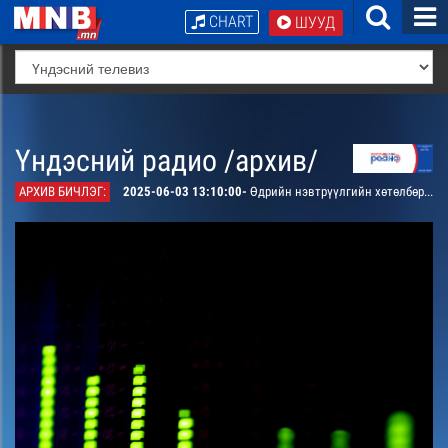
CHART
ШУУД
Үндэсний радио /архив/
АРХИВ БИЧЛЭГ:
2025-06-03 13:10:00-
Өдрийн нэвтрүүлгийн хөтөлбөр, цаг агаарын мэдээ танилцуулна.