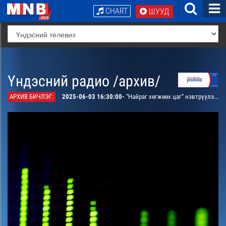
CHART
ШУУД
Үндэсний радио /архив/
АРХИВ БИЧЛЭГ:
2025-06-03 16:30:00-
“Найраг хөгжөөх цаг” нэвтрүүлэг. МЗЭ-ийн шагналт яруу найрагч Т.Дарханхөвсгөл, МЗЭ-ийн гишүүн Ч.Туул нарын шинэ номын шүлгүүдээс сонсгоно.