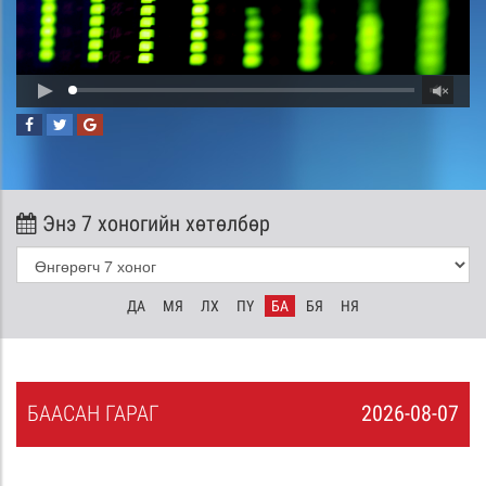
Энэ 7 хоногийн хөтөлбөр
ДА
МЯ
ЛХ
ПҮ
БА
БЯ
НЯ
БА
АСАН
ГАРАГ
2026-08-07
6