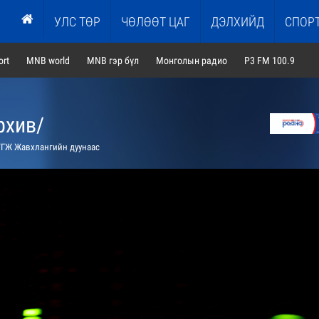
УЛС ТӨР
ЧӨЛӨӨТ ЦАГ
ДЭЛХИЙД
СПОР
rt
MNB world
MNB гэр бүл
Монголын радио
P3 FM 100.9
рхив/
ГЖ Жавхлангийн дуунаас