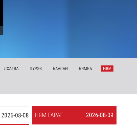
ЛХ
АГВА
ПҮ
РЭВ
БА
АСАН
БЯ
МБА
НЯ
М
НЯ
М
ГАРАГ
2026-08-09
2026-08-08