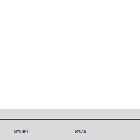
МҮОНРТ
БУСАД