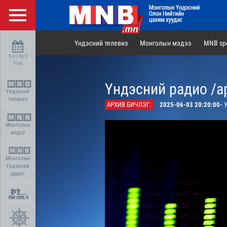
Үндэсний телевиз
Монголын мэдээ
MNB spo
8-р сар 9
Ням
Үндэсний радио /а
Үндэсний
телевиз
АРХИВ БИЧЛЭГ:
2025-06-03 20:20:00-
У
Монголын
мэдээ
Монголын
Үндэсний
радио