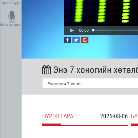
Цагийн хүрд
Найм арваннэг
00:00
Энэ 7 хоногийн хөтөл
2026-08-05
ПҮ
РЭВ
ГАРАГ
2026-08-06
БА