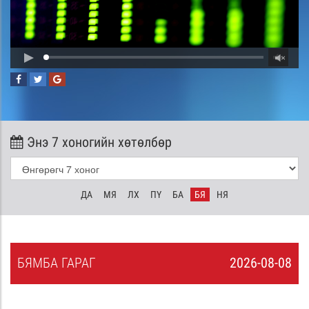
Энэ 7 хоногийн хөтөлбөр
ДА
МЯ
ЛХ
ПҮ
БА
БЯ
НЯ
БЯ
МБА
ГАРАГ
2026-08-08
7