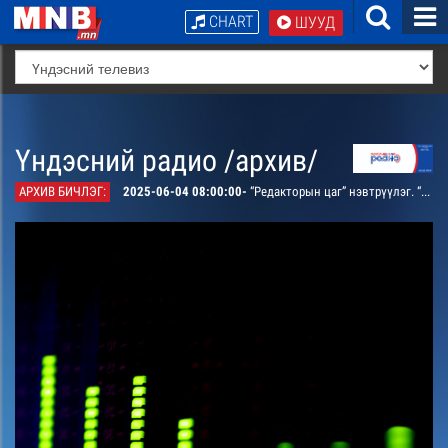
CHART
ШУУД
Үндэсний радио /архив/
АРХИВ БИЧЛЭГ:
2025-06-04 08:00:00-
“Редакторын цаг” нэвтрүүлэг. “Замын хөдөлгөөн ба соёл” жолооч болон явган зорчигчид, тэдний хандлага харилцааг хөндөнө.