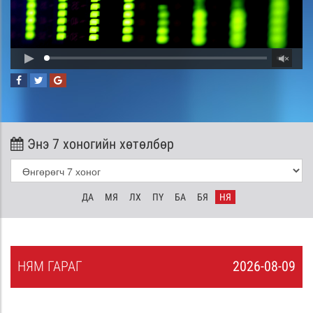
Энэ 7 хоногийн хөтөлбөр
ДА
МЯ
ЛХ
ПҮ
БА
БЯ
НЯ
НЯ
М
ГАРАГ
2026-08-09
8