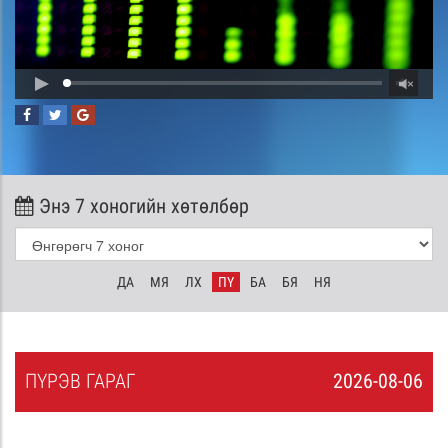
Энэ 7 хоногийн хөтөлбөр
ДА
МЯ
ЛХ
ПҮ
БА
БЯ
НЯ
ПҮ
РЭВ
ГАРАГ
2026-08-06
5