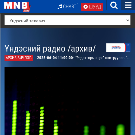
CHART
ШУУД
Үндэсний радио /архив/
АРХИВ БИЧЛЭГ:
2025-06-04 11:00:00-
“Редакторын цаг” нэвтрүүлэг. “Замын хөдөлгөөн ба соёл” жолооч болон явган зорчигчид, тэдний хандлага харилцааг хөндөнө. /давтана/