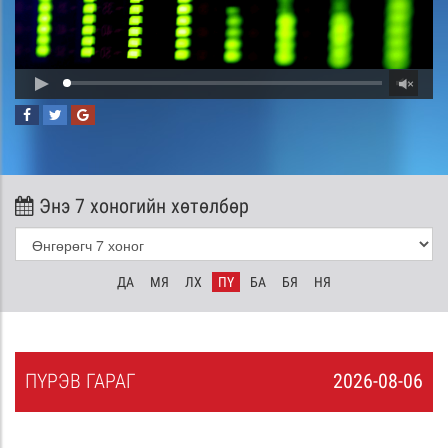
Энэ 7 хоногийн хөтөлбөр
ДА
МЯ
ЛХ
ПҮ
БА
БЯ
НЯ
ПҮ
РЭВ
ГАРАГ
2026-08-06
5