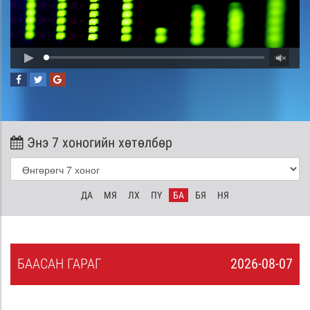
Энэ 7 хоногийн хөтөлбөр
ДА
МЯ
ЛХ
ПҮ
БА
БЯ
НЯ
БА
АСАН
ГАРАГ
2026-08-07
6