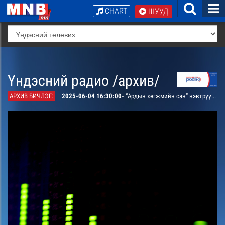
CHART
ШУУД
Үндэсний радио /архив/
АРХИВ БИЧЛЭГ:
2025-06-04 16:30:00-
“Ардын хөгжмийн сан” нэвтрүүлэг. “Хуучрын эгшиг ”- Хуучир хөгжмийн үүх түүх, сургалт, уран бүтээлийн тухай Соёл Урлагийн Их Сургуулийн багш, хүндэт профессор Цэнгэлмаатай ярилцана. /давтана/