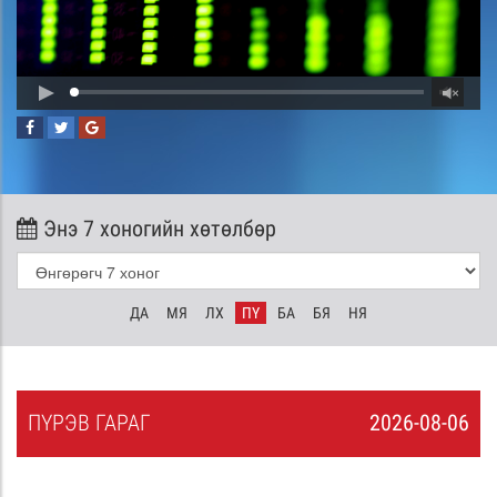
Энэ 7 хоногийн хөтөлбөр
ДА
МЯ
ЛХ
ПҮ
БА
БЯ
НЯ
ПҮ
РЭВ
ГАРАГ
2026-08-06
5