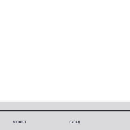
МҮОНРТ
БУСАД