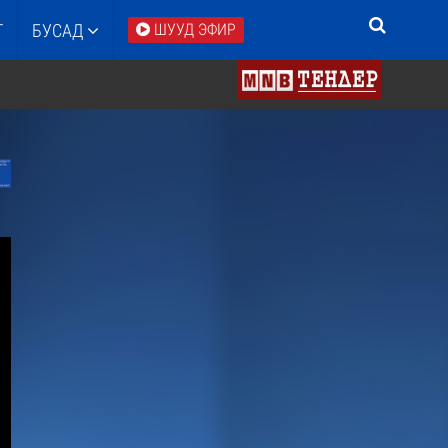
Т
БУСАД
ШУУД ЭФИР