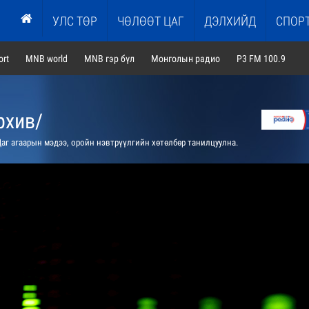
УЛС ТӨР
ЧӨЛӨӨТ ЦАГ
ДЭЛХИЙД
СПОР
rt
MNB world
MNB гэр бүл
Монголын радио
P3 FM 100.9
рхив/
аг агаарын мэдээ, оройн нэвтрүүлгийн хөтөлбөр танилцуулна.