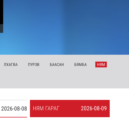
ЛХ
АГВА
ПҮ
РЭВ
БА
АСАН
БЯ
МБА
НЯ
М
НЯ
М
ГАРАГ
2026-08-09
2026-08-08