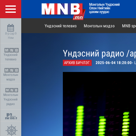
Үндэсний телевиз
Монголын мэдээ
MNB spo
8-р сар 9
Ням
Үндэсний радио /а
Үндэсний
телевиз
АРХИВ БИЧЛЭГ:
2025-06-04 18:20:00-
Ц
Монголын
мэдээ
Монголын
Үндэсний
радио