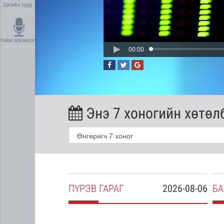
Цагийн хүрд
Найм арваннэг
00:00
Энэ 7 хоногийн хөтөл
2026-08-05
ПҮ
РЭВ
ГАРАГ
2026-08-06
БА