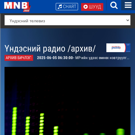
CHART
ШУУД
Үндэсний радио /архив/
АРХИВ БИЧЛЭГ:
2025-06-05 06:30:00-
МР-ийн үдээс өмнөх нэвтрүүлгийн хөтөлбөр, цаг агаар танилцуулна.