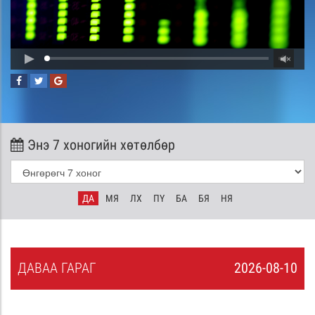
Энэ 7 хоногийн хөтөлбөр
ДА
МЯ
ЛХ
ПҮ
БА
БЯ
НЯ
ДА
ВАА
ГАРАГ
2026-08-10
9