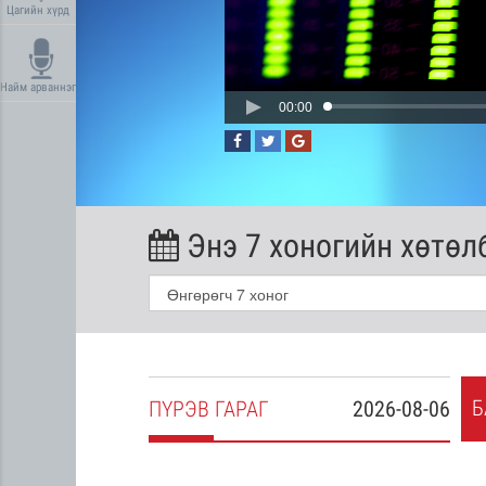
Цагийн хүрд
Найм арваннэг
00:00
Энэ 7 хоногийн хөтөл
Б
2026-08-05
ПҮ
РЭВ
ГАРАГ
2026-08-06