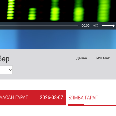
00:00
бөр
ДА
ВАА
МЯ
ГМАР
А
АСАН
ГАРАГ
2026-08-07
БЯ
МБА
ГАРАГ