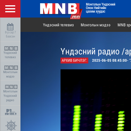
Үндэсний телевиз
Монголын мэдээ
MNB spo
8-р сар 7
Баасан
Үндэсний радио /а
Үндэсний
телевиз
АРХИВ БИЧЛЭГ:
2025-06-05 08:45:00-
“
Монголын
мэдээ
Монголын
Үндэсний
радио