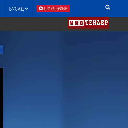
Т
БУСАД
ШУУД ЭФИР