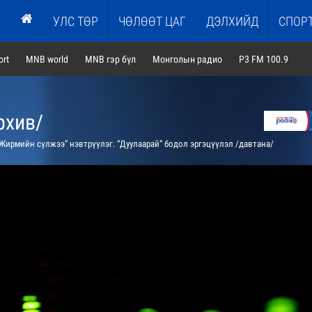
УЛС ТӨР
ЧӨЛӨӨТ ЦАГ
ДЭЛХИЙД
СПОР
rt
MNB world
MNB гэр бүл
Монголын радио
P3 FM 100.9
рхив/
Жирмийн сүлжээ” нэвтрүүлэг. “Дуулаарай” бодол эргэцүүлэл /давтана/