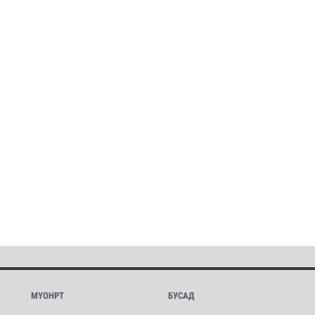
МҮОНРТ
БУСАД