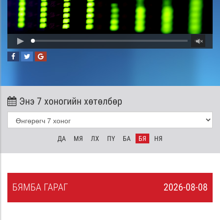
Энэ 7 хоногийн хөтөлбөр
ДА
МЯ
ЛХ
ПҮ
БА
БЯ
НЯ
БЯ
МБА
ГАРАГ
2026-08-08
7