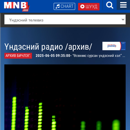
CHART
ШУУД
Үндэсний радио /архив/
АРХИВ БИЧЛЭГ:
2025-06-05 09:35:00-
“Өсөхөөс сурсан үндэсний хэл” нэвтрүүлэг. “Судлаачийн цаг” буланд “газар сайгүй” гэдэг үгийн утга гарлыг тайлбарлана. Нэвтрүүлэгт доктор, профессор Базаррагчаагийн Идэрбаяр оролцоно. “Хэлц үгийн тайлбар” буланд: ШУА-ийн Хэл Зохиолын хүрээлэнгийн эрдэм шинжилгээний ажилтан, доктор Санжпэрлээгийн Энхжаргал “Гүзээтэйгээ гүвж, сархинагтайгаа савах” хэмээх үгийн утга тайлбарлана. “Мартагдсан монгол үг” буланд “хэлгий уураг” гэдэг үгийн утга хүлээн авч сонсоорой. “Орчуулж болох үг” буланд: “форвард” гэдэг үгийн утга тайлбарлана.