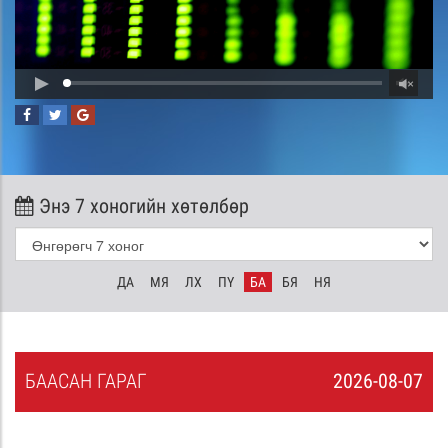
Энэ 7 хоногийн хөтөлбөр
ДА
МЯ
ЛХ
ПҮ
БА
БЯ
НЯ
БА
АСАН
ГАРАГ
2026-08-07
6