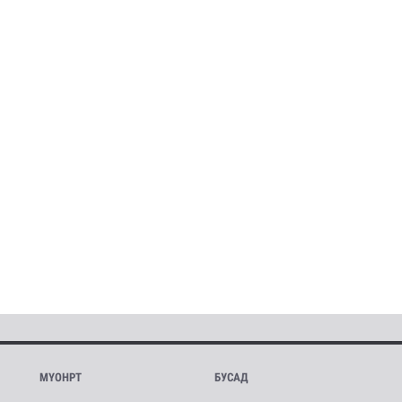
МҮОНРТ
БУСАД