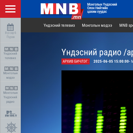
Үндэсний телевиз
Монголын мэдээ
MNB spo
8-р сар 6
Пүрэв
Үндэсний радио /а
Үндэсний
телевиз
АРХИВ БИЧЛЭГ:
2025-06-05 15:00:00-
М
Монголын
мэдээ
Монголын
Үндэсний
радио