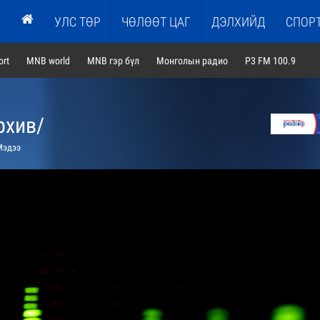
УЛС ТӨР
ЧӨЛӨӨТ ЦАГ
ДЭЛХИЙД
СПОР
rt
MNB world
MNB гэр бүл
Монголын радио
P3 FM 100.9
рхив/
эдээ