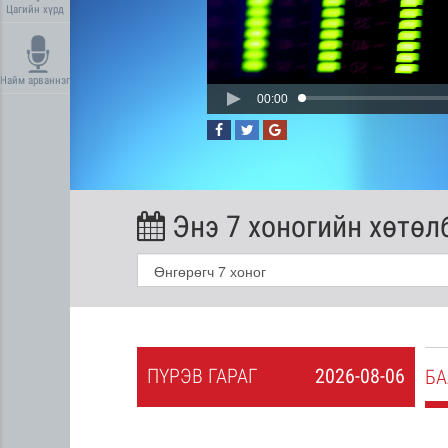
Цагийн хүрд
Найм арваннэг
00:00
Энэ 7 хоногийн хөтөл
ПҮ
РЭВ
ГАРАГ
2026-08-06
2026-08-05
БА