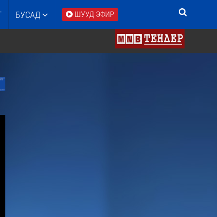
Т
БУСАД
ШУУД ЭФИР