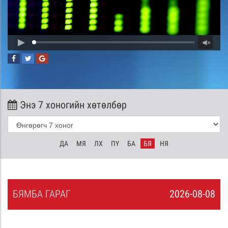
Энэ 7 хоногийн хөтөлбөр
ДА
МЯ
ЛХ
ПҮ
БА
БЯ
НЯ
БЯ
МБА
ГАРАГ
2026-08-08
7