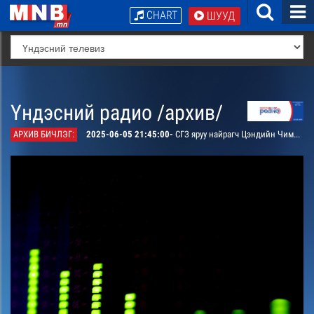
CHART
ШУУД
Үндэсний радио /архив/
АРХИВ БИЧЛЭГ:
2025-06-05 21:45:00-
СГЗ яруу найрагч Цэндийн Чимэддоржийн шүлгийн дууны концерт