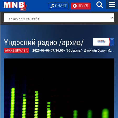
CHART
ШУУД
Үндэсний радио /архив/
АРХИВ БИЧЛЭГ:
2025-06-06 07:34:00-
“60 секунд” - Дэлхийн болон Монгол орны эрүүл мэнд, эдийн засгийн салбарын хамгийн хамгийн...