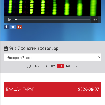
Энэ 7 хоногийн хөтөлбөр
ДА
МЯ
ЛХ
ПҮ
БА
БЯ
НЯ
БА
АСАН
ГАРАГ
2026-08-07
6