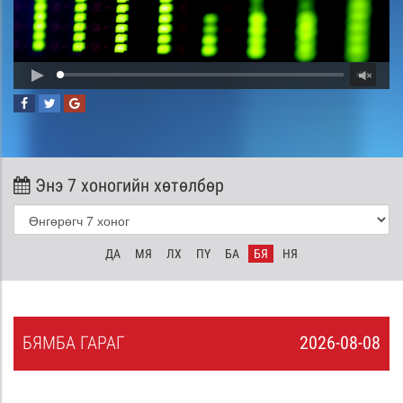
Энэ 7 хоногийн хөтөлбөр
ДА
МЯ
ЛХ
ПҮ
БА
БЯ
НЯ
БЯ
МБА
ГАРАГ
2026-08-08
7