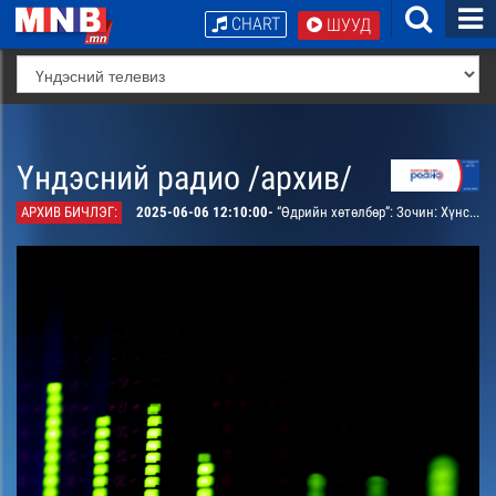
CHART
ШУУД
Үндэсний радио /архив/
АРХИВ БИЧЛЭГ:
2025-06-06 12:10:00-
“Өдрийн хөтөлбөр”: Зочин: Хүнсний технологич Д.Гантуяатай ярилцана. “Чихэнд чимэгтэй” мэдээллийн булан: Дэлхий дахинд болон улс оронд өрнөж буй эерэг үйл явдлуудаас мэдээлнэ. Эрүүл монгол хүн: Бие болон сэтгэлийн хувьд эрүүл байх арга замуудыг цувралаар хүргэнэ