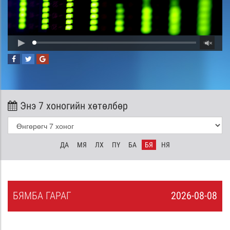
Энэ 7 хоногийн хөтөлбөр
ДА
МЯ
ЛХ
ПҮ
БА
БЯ
НЯ
БЯ
МБА
ГАРАГ
2026-08-08
7