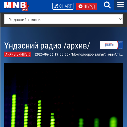
CHART
ШУУД
Үндэсний радио /архив/
АРХИВ БИЧЛЭГ:
2025-06-06 19:55:00-
“Монголоороо аялъя”: Говь-Алтай аймгийн Хөхморьт сумыг танилцуулна /давтана/