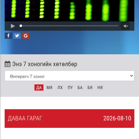
Энэ 7 хоногийн хөтөлбөр
ДА
МЯ
ЛХ
ПҮ
БА
БЯ
НЯ
ДА
ВАА
ГАРАГ
2026-08-10
9