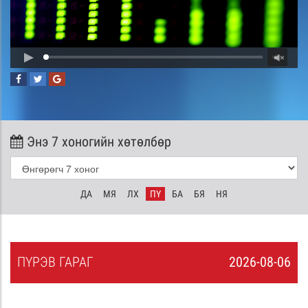
Энэ 7 хоногийн хөтөлбөр
ДА
МЯ
ЛХ
ПҮ
БА
БЯ
НЯ
ПҮ
РЭВ
ГАРАГ
2026-08-06
5