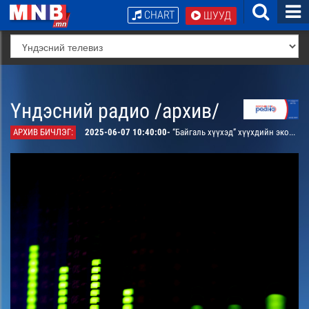
CHART
ШУУД
Үндэсний радио /архив/
АРХИВ БИЧЛЭГ:
2025-06-07 10:40:00-
“Байгаль хүүхэд” хүүхдийн экологийн боловсролд зориулсан нэвтрүүлэг. “Би ирээдүйн палентологич” сурвалжилга. “Нисдэг дэлхий” сурагчийн тэмдэглэл. “Асуулт ирлээ” булангаар гол мөрөн яагаад дундардаг вэ? асуултанд хариулна. /давтана/