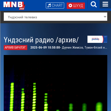
CHART
ШУУД
Үндэсний радио /архив/
АРХИВ БИЧЛЭГ:
2025-06-09 10:50:00-
Дуучин Жимсээ, Түмэн-Өлзий нарын дуулсан “Үр минь” дуу