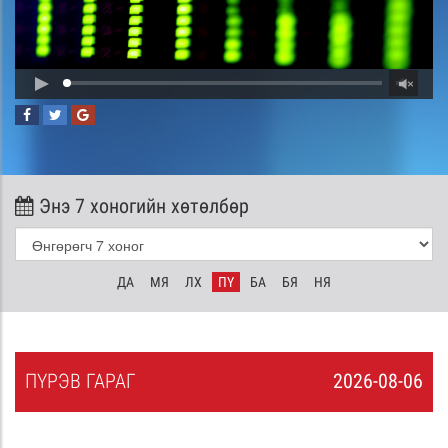
Энэ 7 хоногийн хөтөлбөр
ДА
МЯ
ЛХ
ПҮ
БА
БЯ
НЯ
ПҮ
РЭВ
ГАРАГ
2026-08-06
5