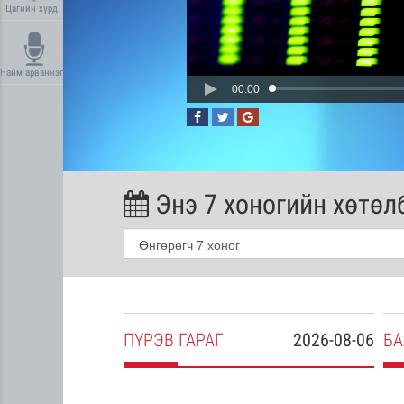
Цагийн хүрд
Найм арваннэг
00:00
Энэ 7 хоногийн хөтөл
2026-08-05
ПҮ
РЭВ
ГАРАГ
2026-08-06
БА