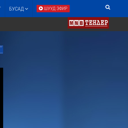
Т
БУСАД
ШУУД ЭФИР