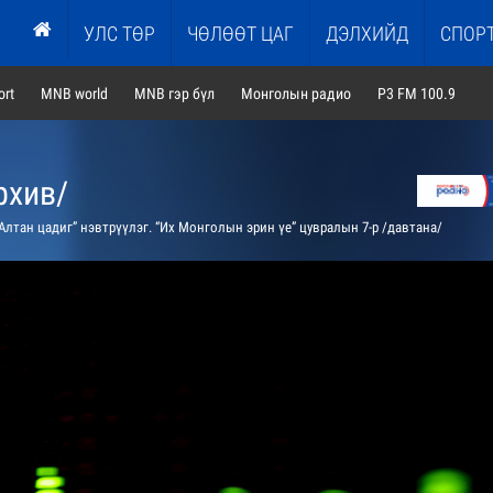
УЛС ТӨР
ЧӨЛӨӨТ ЦАГ
ДЭЛХИЙД
СПОР
rt
MNB world
MNB гэр бүл
Монголын радио
P3 FM 100.9
рхив/
Алтан цадиг” нэвтрүүлэг. “Их Монголын эрин үе” цувралын 7-р /давтана/