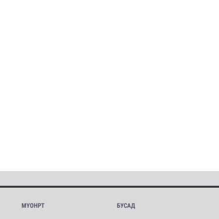
МҮОНРТ
БУСАД