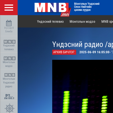
Үндэсний телевиз
Монголын мэдээ
MNB spo
8-р сар 8
Бямба
Үндэсний радио /а
Үндэсний
телевиз
АРХИВ БИЧЛЭГ:
2025-06-09 16:05:00-
“
Монголын
мэдээ
Монголын
Үндэсний
радио