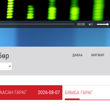
00:00
бөр
ДА
ВАА
МЯ
ГМАР
А
АСАН
ГАРАГ
2026-08-07
БЯ
МБА
ГАРАГ