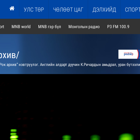
УЛС ТӨР
ЧӨЛӨӨТ ЦАГ
ДЭЛХИЙД
СПОР
rt
MNB world
MNB гэр бүл
Монголын радио
P3 FM 100.9
рхив/
ок архив” нэвтрүүлэг. Английн алдарт дуучин К.Ричардын амьдрал, уран бүтээлийн тухай цувралын 4-р /давтана