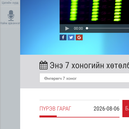
Цагийн хүрд
Найм арваннэг
00:00
Энэ 7 хоногийн хөтөл
Б
2026-08-05
ПҮ
РЭВ
ГАРАГ
2026-08-06