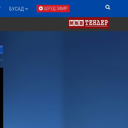
Т
БУСАД
ШУУД ЭФИР
/