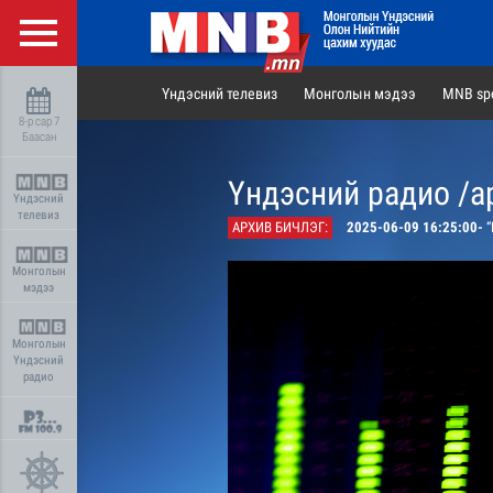
Үндэсний телевиз
Монголын мэдээ
MNB spo
8-р сар 7
Баасан
Үндэсний радио /а
Үндэсний
телевиз
АРХИВ БИЧЛЭГ:
2025-06-09 16:25:00-
“Р
Монголын
мэдээ
Монголын
Үндэсний
радио