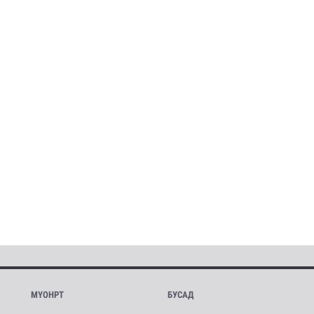
МҮОНРТ
БУСАД