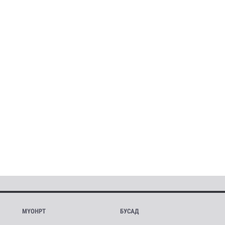
МҮОНРТ
БУСАД