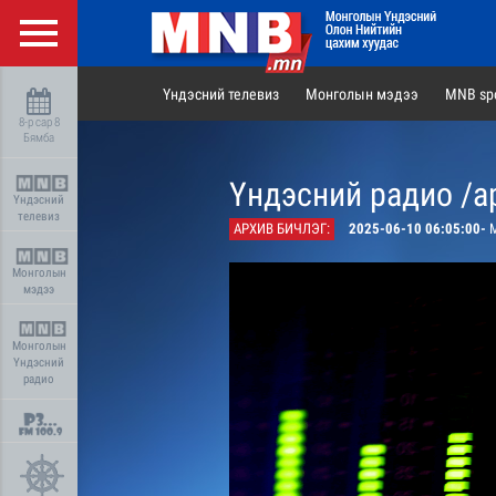
Үндэсний телевиз
Монголын мэдээ
MNB spo
8-р сар 8
Бямба
Үндэсний радио /а
Үндэсний
телевиз
АРХИВ БИЧЛЭГ:
2025-06-10 06:05:00-
М
Монголын
мэдээ
Монголын
Үндэсний
радио