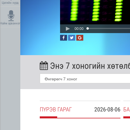
Цагийн хүрд
Найм арваннэг
00:00
Энэ 7 хоногийн хөтөл
2026-08-05
ПҮ
РЭВ
ГАРАГ
2026-08-06
БА