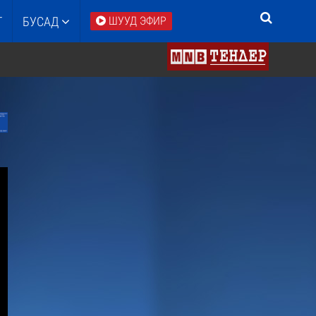
Т
БУСАД
ШУУД ЭФИР