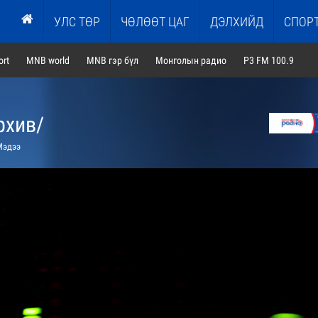
УЛС ТӨР
ЧӨЛӨӨТ ЦАГ
ДЭЛХИЙД
СПОР
rt
MNB world
MNB гэр бүл
Монголын радио
P3 FM 100.9
рхив/
эдээ